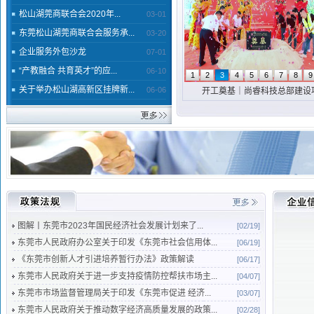
松山湖莞商联合会2020年...
03-01
东莞松山湖莞商联合会服务承...
03-20
企业服务外包沙龙
07-01
“产教融合 共育英才”的应...
06-10
1
2
3
4
5
6
7
8
9
关于举办松山湖高新区挂牌新...
06-06
湾区新生代·同心筑未来 | 我
开工奠基｜尚睿科技总部建设
图解丨东莞市2023年国民经济社会发展计划来了...
[02/19]
东莞市人民政府办公室关于印发《东莞市社会信用体...
[06/19]
《东莞市创新人才引进培养暂行办法》政策解读
[06/17]
东莞市人民政府关于进一步支持疫情防控帮扶市场主...
[04/07]
东莞市市场监督管理局关于印发《东莞市促进 经济...
[03/07]
东莞市人民政府关于推动数字经济高质量发展的政策...
[02/28]