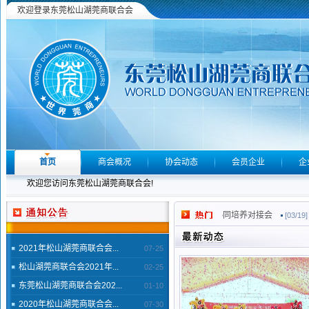
欢迎登录东莞松山湖莞商联合会
首页
商会概况
协会动态
会员企业
企
欢迎您访问东莞松山湖莞商联合会!
科技有限公司
“产教融合 共育英才”的应用型人才协同培养对接会
[06/10]
[03/19]
2021年松山湖莞商联合会...
07-25
松山湖莞商联合会2021年...
02-25
东莞松山湖莞商联合会202...
01-10
2020年松山湖莞商联合会...
07-30